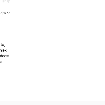
r end. Hold shift to jump forward or backward.
00
|
17:10
to,
niek.
odcast
a