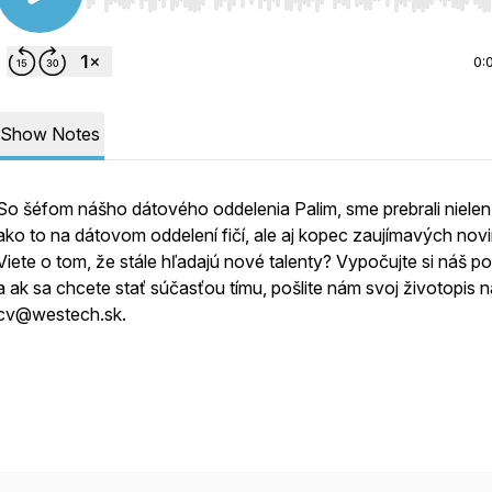
Use Left/Right to seek, Home/End to jump to start o
0:
Show Notes
So šéfom nášho dátového oddelenia Palim, sme prebrali nielen 
ako to na dátovom oddelení fičí, ale aj kopec zaujímavých novi
Viete o tom, že stále hľadajú nové talenty? Vypočujte si náš p
a ak sa chcete stať súčasťou tímu, pošlite nám svoj životopis n
cv@westech.sk.