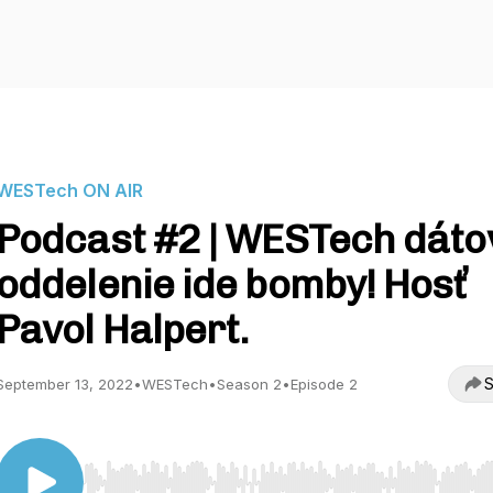
WESTech ON AIR
Podcast #2 | WESTech dáto
oddelenie ide bomby! Hosť
Pavol Halpert.
S
September 13, 2022
•
WESTech
•
Season 2
•
Episode 2