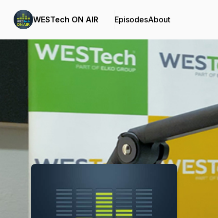
WESTech ON AIR
Episodes
About
Podcast Background Image