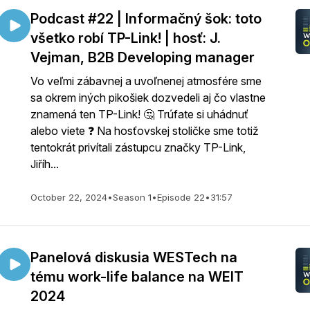
Podcast #22 | Informačný šok: toto
všetko robí TP-Link! | hosť: J.
Vejman, B2B Developing manager
Vo veľmi zábavnej a uvoľnenej atmosfére sme
sa okrem iných pikošiek dozvedeli aj čo vlastne
znamená ten TP-Link! 🤔 Trúfate si uhádnuť
alebo viete ❓ Na hosťovskej stoličke sme totiž
tentokrát privítali zástupcu značky TP-Link,
Jiříh...
October 22, 2024
•
Season 1
•
Episode 22
•
31:57
Panelová diskusia WESTech na
tému work-life balance na WEIT
2024