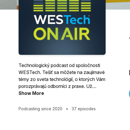
Technologický podcast od spoločnosti
WESTech. Tešiť sa môžete na zaujímavé
témy zo sveta technológií, o ktorých Vám
porozprávajú odborníci z praxe. Už
úspešne zrealizované prípadové štúdie,
Show More
ale aj tipy a triky na každodenné
zlepšenie života technológiami.
Podcasting since 2020
•
37 episodes
WESTech je obchodná spoločnosť, ktorá
na trhu Európskej únie pôsobí už 20
rokov. Je súčasťou nadnárodnej siete