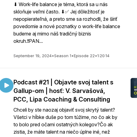
⬇ Work-life balance je téma, ktorá sa u nás
skloňuje veľmi často. ⬇✅ Jej dôležitosť je
nepopierateľná, a preto sme sa rozhodli, že šíriť
povedomie a nové poznatky o work-life balance
budeme aj mimo náš tradičný biznis
okruh.❗PAN...
September 19, 2024
•
Season 1
•
Episode 22
•
1:20:14
Podcast #21 | Objavte svoj talent s
Gallup-om | hosť: V. Sarvašová,
PCC, Lipa Coaching & Consulting
Chceli by ste naozaj objaviť svoj skrytý talent?
Všetci v hĺbke duše po tom túžime, no čo ak by
to bolo pred očami ostatných kolegov?Čo ak
zistia, že máte talent na niečo úplne iné, než