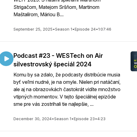
Strigačom, Matejom Sršňom, Martinom
Maštalírom, Máriou B...
September 25, 2025
•
Season 1
•
Episode 24
•
1:07:46
Podcast #23 - WESTech on Air
silvestrovský špeciál 2024
Komu by sa zdalo, že podcasty distribúcie musia
byť veľmi nudné, je na omyle. Nielen pri natáčaní,
ale aj na obrazovkách častokrát vidíte množstvo
vtipných momentov. V tejto špeciálnej epizóde
sme pre vás zostrihali tie najlepšie, ...
December 30, 2024
•
Season 1
•
Episode 23
•
4:23