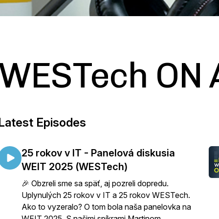
WESTech ON 
Latest Episodes
25 rokov v IT - Panelová diskusia
WEIT 2025 (WESTech)
🎉 Obzreli sme sa späť, aj pozreli dopredu.
Uplynulých 25 rokov v IT a 25 rokov WESTech.
Ako to vyzeralo? O tom bola naša panelovka na
WEIT 2025. S našimi spíkrami Martinom