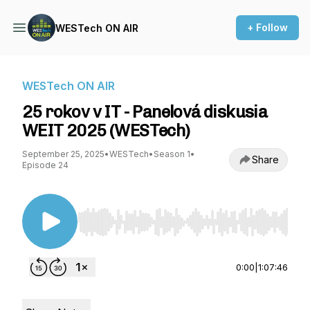
+ Follow
WESTech ON AIR
WESTech ON AIR
25 rokov v IT - Panelová diskusia
WEIT 2025 (WESTech)
September 25, 2025
•
WESTech
•
Season 1
•
Share
Episode 24
Use Left/Right to seek, Home/End to jump to st
0:00
|
1:07:46