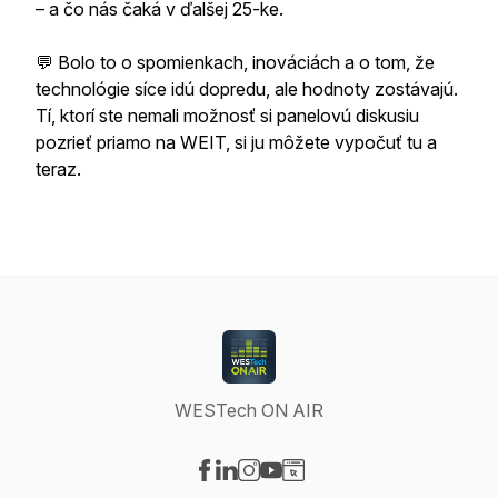
– a čo nás čaká v ďalšej 25-ke.
💬 Bolo to o spomienkach, inováciách a o tom, že
technológie síce idú dopredu, ale hodnoty zostávajú.
Tí, ktorí ste nemali možnosť si panelovú diskusiu
pozrieť priamo na WEIT, si ju môžete vypočuť tu a
teraz.
WESTech ON AIR
Visit our Facebook page
Visit our LinkedIn page
Visit our Instagram page
Visit our YouTube page
Visit our Website page