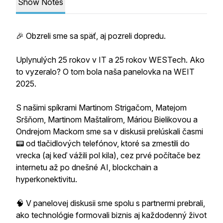
Show Notes
🎉 Obzreli sme sa späť, aj pozreli dopredu.
Uplynulých 25 rokov v IT a 25 rokov WESTech. Ako
to vyzeralo? O tom bola naša panelovka na WEIT
2025.
S našimi spíkrami Martinom Strigačom, Matejom
Sršňom, Martinom Maštalírom, Máriou Bielikovou a
Ondrejom Mackom sme sa v diskusii prelúskali časmi
📟 od tlačidlových telefónov, ktoré sa zmestili do
vrecka (aj keď vážili pol kila), cez prvé počítače bez
internetu až po dnešné AI, blockchain a
hyperkonektivitu.
🧠 V panelovej diskusii sme spolu s partnermi prebrali,
ako technológie formovali biznis aj každodenný život