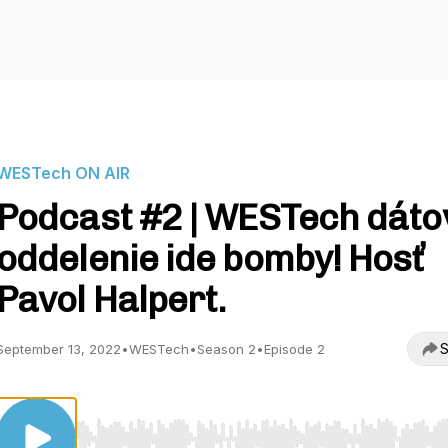
WESTech ON AIR
Podcast #2 | WESTech dáto
oddelenie ide bomby! Hosť
Pavol Halpert.
S
September 13, 2022
•
WESTech
•
Season 2
•
Episode 2