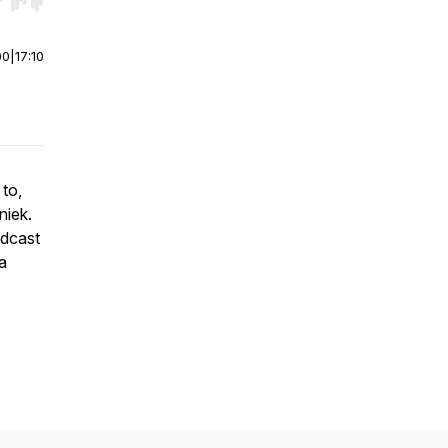
r end. Hold shift to jump forward or backward.
00
|
17:10
to,
niek.
odcast
a