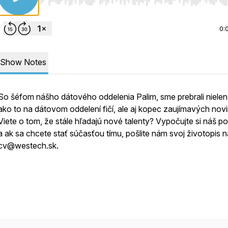
Use Left/Right to seek, Home/End to jump to start o
0:
Show Notes
So šéfom nášho dátového oddelenia Palim, sme prebrali nielen 
ako to na dátovom oddelení fičí, ale aj kopec zaujímavých novi
Viete o tom, že stále hľadajú nové talenty? Vypočujte si náš p
a ak sa chcete stať súčasťou tímu, pošlite nám svoj životopis n
cv@westech.sk.