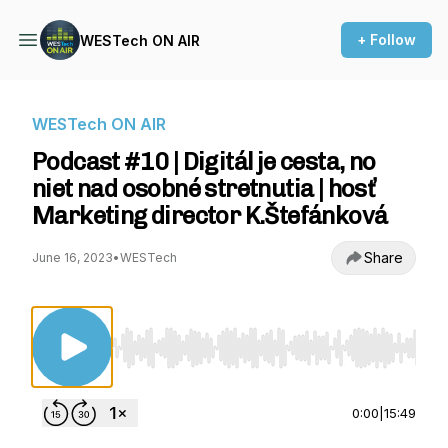
+ Follow
WESTech ON AIR
WESTech ON AIR
Podcast #10 | Digitál je cesta, no
niet nad osobné stretnutia | hosť
Marketing director K.Štefánková
Share
June 16, 2023
•
WESTech
Use Left/Right to seek, Home/End to jump to st
0:00
|
15:49