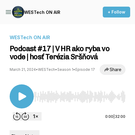
+ Follow
WESTech ON AIR
WESTech ON AIR
Podcast #17 | V HR ako ryba vo
vode | hosť Terézia Sršňová
Share
March 21, 2024
•
WESTech
•
Season 1
•
Episode 17
Use Left/Right to seek, Home/End to jump to st
0:00
|
32:00