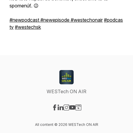
spomenúť. 😉
#newpodcast
#newepisode
#westechonair
#podcas
ty
#westechsk
WESTech ON AIR
Visit our Facebook page
Visit our LinkedIn page
Visit our Instagram page
Visit our YouTube page
Visit our Website page
All content © 2026 WESTech ON AIR