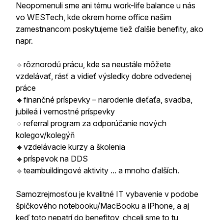
Neopomenuli sme ani tému work-life balance u nás
vo WESTech, kde okrem home office našim
zamestnancom poskytujeme tiež ďalšie benefity, ako
napr.
🔹rôznorodú prácu, kde sa neustále môžete
vzdelávať, rásť a vidieť výsledky dobre odvedenej
práce
🔹finančné príspevky – narodenie dieťaťa, svadba,
jubileá i vernostné príspevky
🔹referral program za odporúčanie nových
kolegov/kolegýň
🔹vzdelávacie kurzy a školenia
🔹príspevok na DDS
🔹teambuildingové aktivity ... a mnoho ďalších.
Samozrejmosťou je kvalitné IT vybavenie v podobe
špičkového notebooku/MacBooku a iPhone, a aj
keď toto nepatrí do benefitov, chceli sme to tu