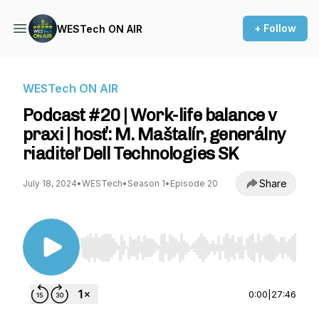
+ Follow
WESTech ON AIR
WESTech ON AIR
Podcast #20 | Work-life balance v
praxi | hosť: M. Maštalír, generálny
riaditeľ Dell Technologies SK
Share
July 18, 2024
•
WESTech
•
Season 1
•
Episode 20
Use Left/Right to seek, Home/End to jump to st
0:00
|
27:46